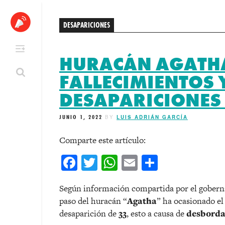
Skip
to
DESAPARICIONES
content
HURACÁN AGATHA
FALLECIMIENTOS 
DESAPARICIONES
JUNIO 1, 2022
BY
LUIS ADRIÁN GARCÍA
Comparte este artículo:
Facebook
Twitter
WhatsApp
Email
Comparti
Según información compartida por el gober
paso del huracán “
Agatha
” ha ocasionado el
desaparición de
33
, esto a causa de
desborda