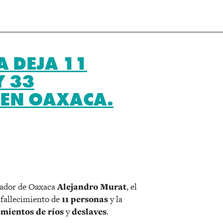
 DEJA 11
Y 33
 EN OAXACA.
r
nador de Oaxaca
Alejandro Murat
, el
 fallecimiento de
11 personas
y la
mientos de ríos
y
deslaves
.