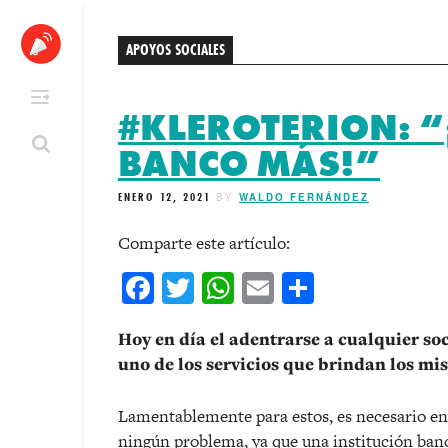
Skip
to
APOYOS SOCIALES
content
#KLEROTERION: “
BANCO MÁS!”
ENERO 12, 2021
BY
WALDO FERNÁNDEZ
Comparte este artículo:
Facebook
Twitter
WhatsApp
Email
Comparti
Hoy en día el adentrarse a cualquier so
uno de los servicios que brindan los mis
Lamentablemente para estos, es necesario ent
ningún problema, ya que una institución banc