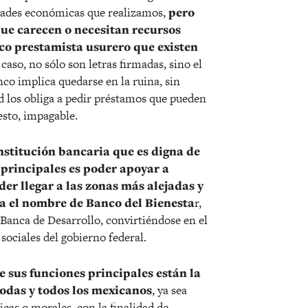
vidades económicas que realizamos,
pero
que carecen o necesitan recursos
ico prestamista usurero que existen
 caso, no sólo son letras firmadas, sino el
nco implica quedarse en la ruina, sin
ad los obliga a pedir préstamos que pueden
esto, impagable.
institución bancaria que es digna de
 principales es poder apoyar a
er llegar a las zonas más alejadas y
va el nombre de Banco del Bienesta
r,
 Banca de Desarrollo, convirtiéndose en el
sociales del gobierno federal.
e sus funciones principales están la
todas y todos los mexicanos
, ya sea
icas o morales, con la finalidad de