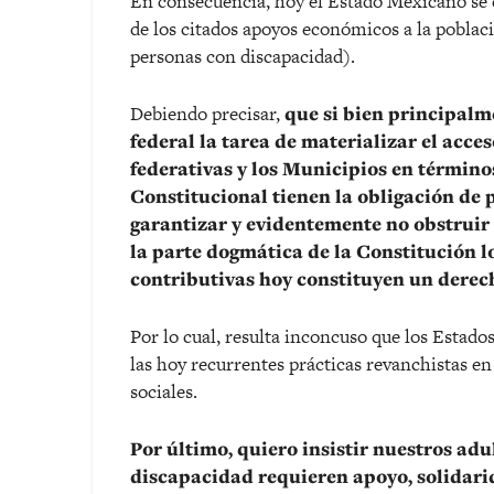
En consecuencia, hoy el Estado Mexicano se e
de los citados apoyos económicos a la poblac
personas con discapacidad).
Debiendo precisar,
que si bien principalm
federal la tarea de materializar el acce
federativas y los Municipios en términos
Constitucional tienen la obligación de p
garantizar y evidentemente no obstruir s
la parte dogmática de la Constitución 
contributivas hoy constituyen un dere
Por lo cual, resulta inconcuso que los Estad
las hoy recurrentes prácticas revanchistas en
sociales.
Por último, quiero insistir nuestros ad
discapacidad requieren apoyo, solidar