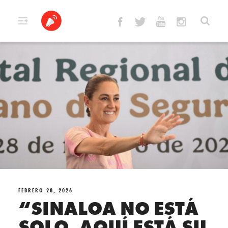
Skip
to
content
FEBRERO 28, 2026
“SINALOA NO ESTÁ
SOLO, AQUÍ ESTÁ SU