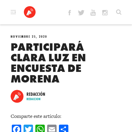
Skip
to
content
NOVIEMBRE 25, 2020
PARTICIPARÁ
CLARA LUZ EN
ENCUESTA DE
MORENA
REDACCIÓN
REDACCION
Comparte este artículo:
Facebook
Twitter
WhatsApp
Email
Compartir