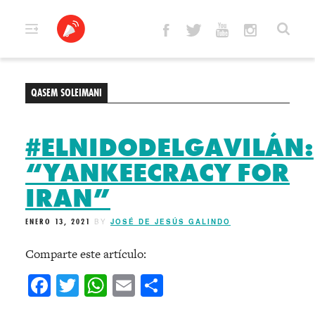
Skip
to
content
QASEM SOLEIMANI
#ELNIDODELGAVILÁN:
“YANKEECRACY FOR
IRAN”
ENERO 13, 2021
BY
JOSÉ DE JESÚS GALINDO
Comparte este artículo:
Facebook
Twitter
WhatsApp
Email
Compartir