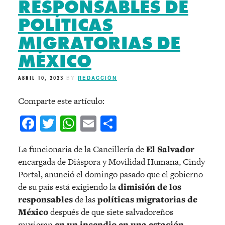
RESPONSABLES DE
POLÍTICAS
MIGRATORIAS DE
MÉXICO
ABRIL 10, 2023
BY
REDACCIÓN
Comparte este artículo:
Facebook
Twitter
WhatsApp
Email
Compartir
La funcionaria de la Cancillería de
El Salvador
encargada de Diáspora y Movilidad Humana, Cindy
Portal, anunció el domingo pasado que el gobierno
de su país está exigiendo la
dimisión de los
responsables
de las
políticas migratorias de
México
después de que siete salvadoreños
murieran
en un incendio en una estación