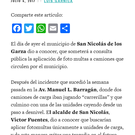
JULIO 6, 2017
BY
LUIS GARNICA
Comparte este artículo:
Facebook
Twitter
WhatsApp
Email
Compartir
El día de ayer el municipio de
San Nicolás de los
Garza
dio a conocer, que someterá a consulta
pública la aplicación de foto multas a camiones que
circulen por el municipio.
Después del incidente que sucedió la semana
pasada en la
Av. Manuel L. Barragán
, donde dos
camiones de carga iban jugando “carrerillas” y que
culmino con una de las unidades cayendo desde un
paso a desnivel. E
l alcalde de San Nicolás
,
Victor Fuentes
, dio a conocer que buscarían
aplicar fotomultas únicamente a unidades de carga,
y de esta manera evitar una tragedia en el futuro.