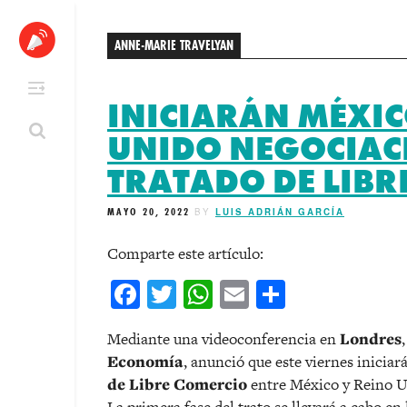
Skip
to
ANNE-MARIE TRAVELYAN
content
INICIARÁN MÉXIC
UNIDO NEGOCIAC
TRATADO DE LIBR
MAYO 20, 2022
BY
LUIS ADRIÁN GARCÍA
Comparte este artículo:
Facebook
Twitter
WhatsApp
Email
Comparti
Mediante una videoconferencia en
Londres
Economía
, anunció que este viernes inicia
de Libre Comercio
entre México y Reino U