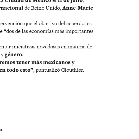
 la
Ciudad de México
el
11 de julio
,
rnacional
de Reino Unido,
Anne-Marie
tervención que el objetivo del acuerdo, es
 de “dos de las economías más importantes
ntar iniciativas novedosas en materia de
y
género
.
remos tener más mexicanos y
en todo esto”
, puntualizó Clouthier.
os