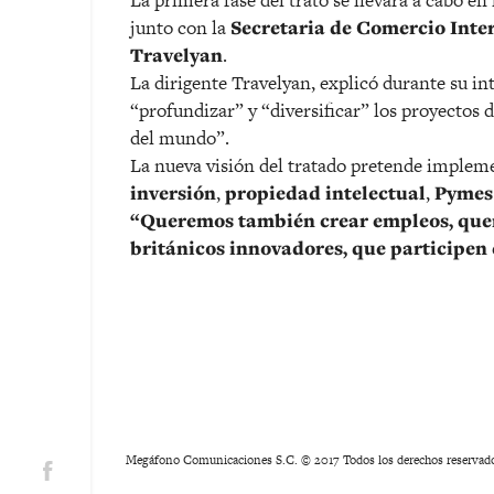
La primera fase del trato se llevará a cabo en
junto con la
Secretaria de Comercio Inte
Travelyan
.
La dirigente Travelyan, explicó durante su in
“profundizar” y “diversificar” los proyectos
del mundo”.
La nueva visión del tratado pretende impleme
inversión
,
propiedad
intelectual
,
Pymes
“Queremos también crear empleos, que
británicos innovadores, que participen 
Megáfono Comunicaciones S.C. © 2017 Todos los derechos reservad