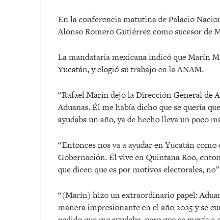
En la conferencia matutina de Palacio Naci
Alonso Romero Gutiérrez como sucesor de M
La mandataria mexicana indicó que Marín Mo
Yucatán, y elogió su trabajo en la ANAM.
“Rafael Marín dejó la Dirección General de 
Aduanas. Él me había dicho que se quería qu
ayudaba un año, ya de hecho lleva un poco má
“Entonces nos va a ayudar en Yucatán como d
Gobernación. Él vive en Quintana Roo, entonc
que dicen que es por motivos electorales, no”
“(Marín) hizo un extraordinario papel: Adu
manera impresionante en el año 2025 y se cu
pedido que me ayudaba, pero que se movía a o