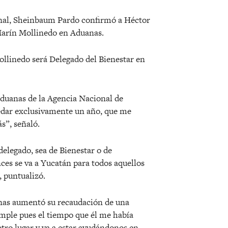
onal, Sheinbaum Pardo confirmó a Héctor
arín Mollinedo en Aduanas.
llinedo será Delegado del Bienestar en
Aduanas de la Agencia Nacional de
edar exclusivamente un año, que me
s”, señaló.
elegado, sea de Bienestar o de
es se va a Yucatán para todos aquellos
, puntualizó.
anas aumentó su recaudación de una
mple pues el tiempo que él me había
tro lugar y va a estar ayudándonos en