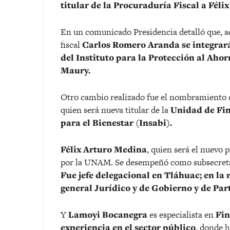
titular de la Procuraduría Fiscal a Fél
En un comunicado Presidencia detalló que, ad
fiscal
Carlos Romero Aranda se integrará
del Instituto para la Protección al Aho
Maury.
Otro cambio realizado fue el nombramiento 
quien será nueva titular de la
Unidad de Fin
para el Bienestar (Insabi).
F
élix Arturo Medina
, quien será el nuevo 
por la UNAM. Se desempeñó como subsecreta
Fue jefe delegacional en Tláhuac; en la
general Jurídico y de Gobierno y de Pa
Y
Lamoyi Bocanegra
es especialista en
Fin
experiencia en el sector público
, donde h