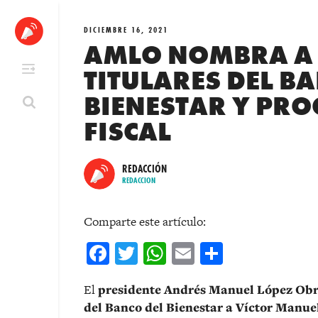
Skip
to
DICIEMBRE 16, 2021
content
AMLO NOMBRA A
TITULARES DEL B
BIENESTAR Y PR
FISCAL
REDACCIÓN
REDACCION
Comparte este artículo:
Facebook
Twitter
WhatsApp
Email
Comparti
El
presidente Andrés Manuel López Obr
del Banco del Bienestar a Víctor Manu