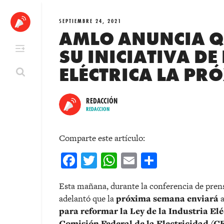
Skip
to
SEPTIEMBRE 24, 2021
content
AMLO ANUNCIA Q
SU INICIATIVA D
ELÉCTRICA LA P
REDACCIÓN
REDACCION
Comparte este artículo:
Facebook
Twitter
WhatsApp
Email
Comparti
Esta mañana, durante la conferencia de pren
adelantó que la
próxima semana enviará
a
para reformar la Ley de la Industria Elé
Comisión Federal de la Electricidad (C