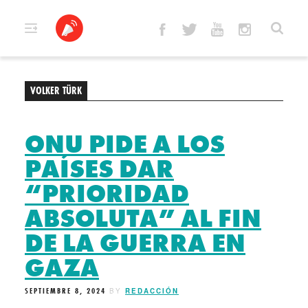
Skip
to
content
VOLKER TÜRK
ONU PIDE A LOS
PAÍSES DAR
“PRIORIDAD
ABSOLUTA” AL FIN
DE LA GUERRA EN
GAZA
SEPTIEMBRE 8, 2024
BY
REDACCIÓN