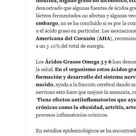
insulina, hígado graso no alcohólico, etc
demostrado que algunas fuentes de ácidos gr
lácteos fermentados no afectan y algunas vec
embargo
, no se ha concluido si es por la 
o el ácido graso en particular. Las asociacion
Americana del Corazón (AHA)
, recomien
a un 5-10% del total de energía.
Los
Ácidos Grasos Omega 3 y 6
han demost
la salud.
En el organismo estos ácidos gr
formación y desarrollo del sistema nervio
nacido
, ayuda a la función cerebral dando m
nervioso esto hace que mejore la memoria, c
Tiene efectos antiinflamatorios que a
crónicas como la obesidad, artritis, arte
procesos inflamatorios crónicos.
En estudios epidemiológicos se ha encontra