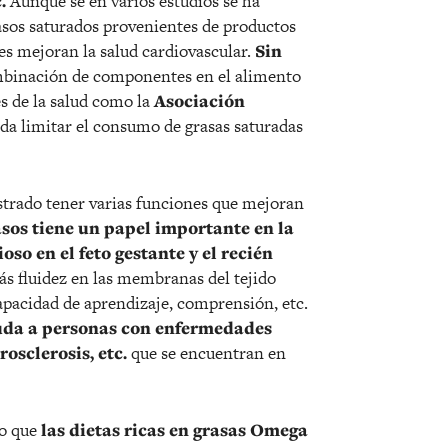
.
Aunque se en varios estudios se ha
asos saturados provenientes de productos
es mejoran la salud cardiovascular.
Sin
combinación de componentes en el alimento
es de la salud como la
Asociación
da limitar el consumo de grasas saturadas
rado tener varias funciones que mejoran
asos tiene un papel importante en la
so en el feto gestante y el recién
ás fluidez en las membranas del tejido
apacidad de aprendizaje, comprensión, etc.
yuda a personas con enfermedades
rosclerosis, etc.
que se encuentran en
do que
las dietas ricas en grasas Omega