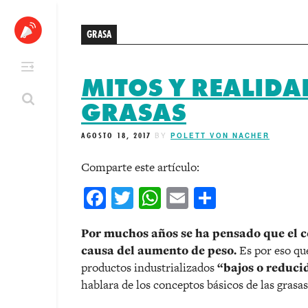
Skip
to
GRASA
content
MITOS Y REALIDA
GRASAS
AGOSTO 18, 2017
BY
POLETT VON NACHER
Comparte este artículo:
Facebook
Twitter
WhatsApp
Email
Comparti
Por muchos años se ha pensado que el c
causa del aumento de peso.
Es por eso qu
productos industrializados
“bajos o reduci
hablara de los conceptos básicos de las grasas