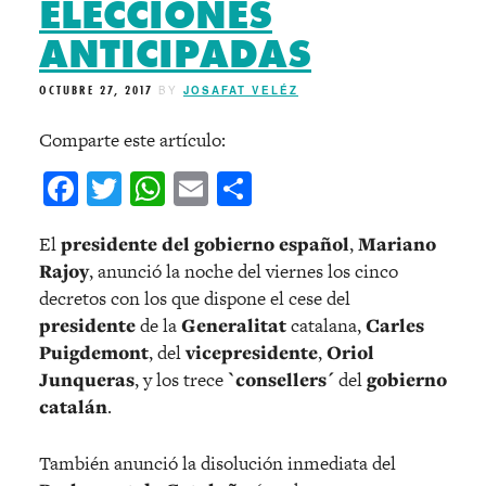
ELECCIONES
ANTICIPADAS
OCTUBRE 27, 2017
BY
JOSAFAT VELÉZ
Comparte este artículo:
Facebook
Twitter
WhatsApp
Email
Compartir
El
presidente del gobierno español
,
Mariano
Rajoy
, anunció la noche del viernes los cinco
decretos con los que dispone el cese del
presidente
de la
Generalitat
catalana,
Carles
Puigdemont
, del
vicepresidente
,
Oriol
Junqueras
, y los trece
`consellers´
del
gobierno
catalán
.
También anunció la disolución inmediata del