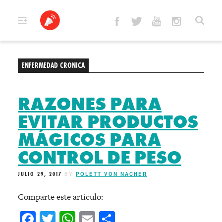
Skip
to
content
ENFERMEDAD CRONICA
RAZONES PARA
EVITAR PRODUCTOS
MÁGICOS PARA
CONTROL DE PESO
JULIO 29, 2017
BY
POLETT VON NACHER
Comparte este artículo:
Facebook
Twitter
WhatsApp
Email
Compartir