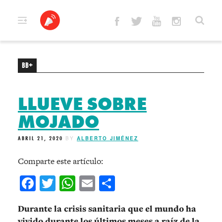
Skip
to
content
BB+
LLUEVE SOBRE
MOJADO
ABRIL 21, 2020
BY
ALBERTO JIMÉNEZ
Comparte este artículo:
Facebook
Twitter
WhatsApp
Email
Compartir
Durante la crisis sanitaria que el mundo ha
vivido durante los últimos meses a raíz de la