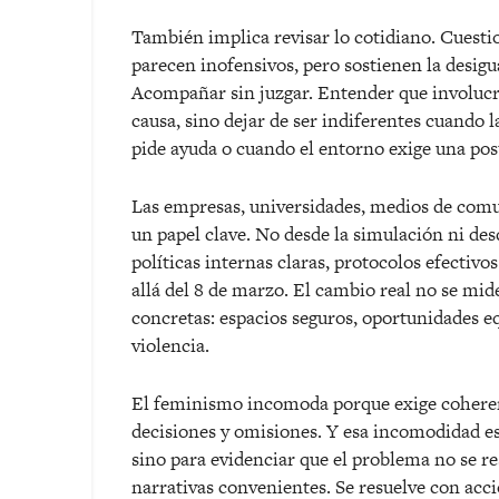
Tambi
é
n implica revisar lo cotidiano. Cuestio
parecen inofensivos, pero sostienen la desig
Acompañar sin juzgar. Entender que involucr
causa, sino dejar de ser indiferentes cuando 
pide ayuda o cuando el entorno exige una post
Las empresas, universidades, medios de comu
un papel clave. No desde la simulación ni de
políticas internas claras, protocolos efecti
all
á
del 8 de marzo. El cambio real no se mid
concretas: espacios seguros, oportunidades equ
violencia.
El feminismo incomoda porque exige coherenci
decisiones y omisiones. Y esa incomodidad es 
sino para evidenciar que el problema no se r
narrativas convenientes. Se resuelve con acc