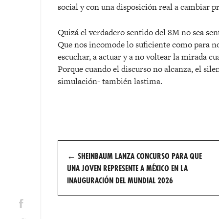
social y con una disposición real a cambiar p
Quiz
á
el verdadero sentido del 8M no sea sen
Que nos incomode lo suficiente como para no
escuchar, a actuar y a no voltear la mirada c
Porque cuando el discurso no alcanza, el sile
simulación-
tambi
é
n lastima.
Post
←
SHEINBAUM LANZA CONCURSO PARA QUE
navigation
UNA JOVEN REPRESENTE A MÉXICO EN LA
INAUGURACIÓN DEL MUNDIAL 2026