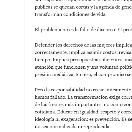
p
úblicas se quedan cortas y la agenda de g
é
ne
transforman condiciones de vida.
El problema no es la falta de discurso. El pro
Defender los derechos de las mujeres impli
correctamente. Implica asumir costos, revisar
tiempo. Implica presupuestos suficientes, in
atención que funcionen y una voluntad políti
presió
n medi
ática. Sin eso, el compromiso se
Pero la responsabilidad no recae únicamente
hemos fallado. La transformación exige corre
de los frentes más importantes, no como con
cotidiana. Educar en igualdad, respeto y corr
ideología ni exageración: es prevención. Es s
no sea normalizada ni reproducida.