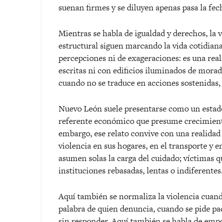
suenan firmes y se diluyen apenas pasa la fec
Mientras se habla de igualdad y derechos, la 
estructural siguen marcando la vida cotidiana 
percepciones ni de exageraciones: es una real
escritas ni con edificios iluminados de morad
cuando no se traduce en acciones sostenidas,
Nuevo León suele presentarse como un estad
referente económico que presume crecimiento,
embargo, ese relato convive con una realid
violencia en sus hogares, en el transporte y e
asumen solas la carga del cuidado; víctimas 
instituciones rebasadas, lentas o indiferentes
Aquí tambi
é
n se normaliza la violencia cuan
palabra de quien denuncia, cuando se pide pac
sin responder. Aquí tambi
é
n se habla de emp