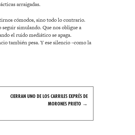
rá
cticas arraigadas.
tirnos cómodos, sino todo lo contrario.
 seguir simulando. Que nos obligue a
uando el ruido mediático se apaga.
ncio tambi
é
n pesa. Y ese silencio –
como la
CIERRAN UNO DE LOS CARRILES EXPRÉS DE
MORONES PRIETO
→