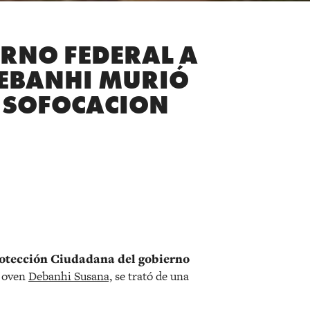
RNO FEDERAL A
 DEBANHI MURIÓ
R SOFOCACION
r
rotección Ciudadana del gobierno
 joven
Debanhi Susana,
se trató de una