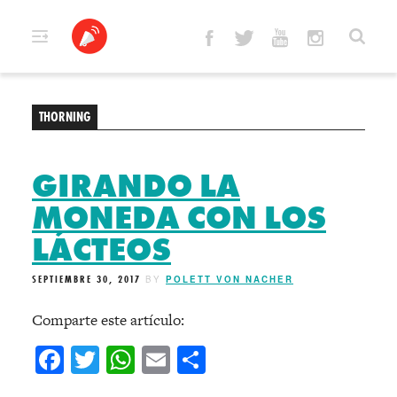
Skip
to
content
THORNING
GIRANDO LA
MONEDA CON LOS
LÁCTEOS
SEPTIEMBRE 30, 2017
BY
POLETT VON NACHER
Comparte este artículo:
Facebook
Twitter
WhatsApp
Email
Compartir