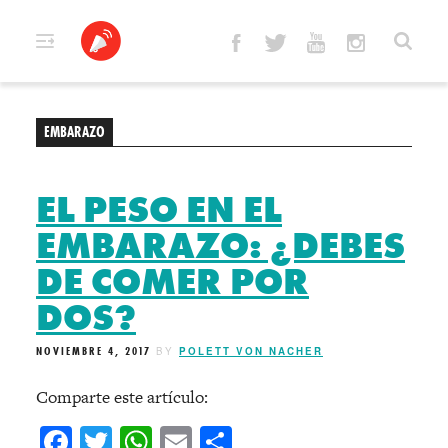
Skip
to
content
EMBARAZO
EL PESO EN EL
EMBARAZO: ¿DEBES
DE COMER POR
DOS?
NOVIEMBRE 4, 2017
BY
POLETT VON NACHER
Comparte este artículo:
Facebook
Twitter
WhatsApp
Email
Compartir