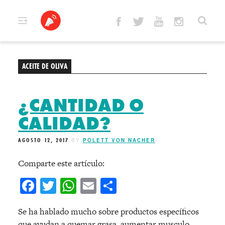
Skip
to
content
ACEITE DE OLIVA
¿CANTIDAD O
CALIDAD?
AGOSTO 12, 2017
BY
POLETT VON NACHER
Comparte este artículo:
Facebook
Twitter
WhatsApp
Email
Compartir
Se ha hablado mucho sobre productos específicos
que ayudan a quemar grasa, aumentar musculo,