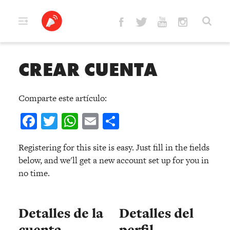
Skip
to
content
CREAR CUENTA
Comparte este artículo:
Facebook
Twitter
WhatsApp
Email
Compartir
Registering for this site is easy. Just fill in the fields
below, and we'll get a new account set up for you in
no time.
Detalles de la
Detalles del
cuenta
perfil